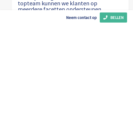
topteam kunnen we klanten op
meerdere facetten ondersteunen.
Neem contact op
BELLEN
Geralt Vels
·
Algemeen directeur
Onze missie
Gedreven door kwaliteit
We zijn toegewijd om ieder project soepel te laten
verlopen. Dit doen we met al meer dan 40 jaar ervaring.
Onze faciliteiten zijn uitgerust met gespecialiseerd
materiaal voor offshore projecten. Naast uitstekende
faciliteiten, zijn we trots op ons team van experts die 24/7
beschikbaar zijn.
U vindt ons in de Eemshaven, Nederland. De perfecte HUB
naar Europa, Azië en andere markten.